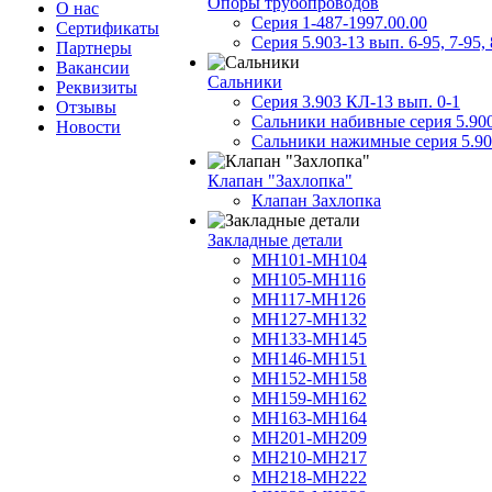
Опоры трубопроводов
О нас
Серия 1-487-1997.00.00
Сертификаты
Серия 5.903-13 вып. 6-95, 7-95, 
Партнеры
Вакансии
Сальники
Реквизиты
Серия 3.903 КЛ-13 вып. 0-1
Отзывы
Сальники набивные серия 5.90
Новости
Сальники нажимные серия 5.90
Клапан "Захлопка"
Клапан Захлопка
Закладные детали
МН101-МН104
МН105-МН116
МН117-МН126
МН127-МН132
МН133-МН145
МН146-МН151
МН152-МН158
МН159-МН162
МН163-МН164
МН201-МН209
МН210-МН217
МН218-МН222