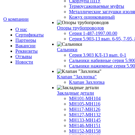
Скорлупа ППУ
Термоусаживаемые муфты
Металлические заглушки изол
Кожух оцинкованный
О компании
Опоры трубопроводов
О нас
Серия 1-487-1997.00.00
Сертификаты
Серия 5.903-13 вып. 6-95, 7-95, 
Партнеры
Вакансии
Сальники
Реквизиты
Серия 3.903 КЛ-13 вып. 0-1
Отзывы
Сальники набивные серия 5.90
Новости
Сальники нажимные серия 5.90
Клапан "Захлопка"
Клапан Захлопка
Закладные детали
МН101-МН104
МН105-МН116
МН117-МН126
МН127-МН132
МН133-МН145
МН146-МН151
МН152-МН158