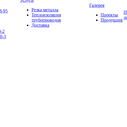
Услуги
Галерея
Резка металла
8-95
П
Теплоизоляция
Проекты
л
трубопроводов
Продукция
Доставка
0-2
0-3