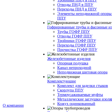
Тройники ПНД в ППУ
Отводы ПНД в ППУ
Переходы ПНД в ППУ
Элементы неподвижной опоры
ППУ
Гофрированные трубы и фасонные и
Трубы ГОФР ППУ
Отводы ГОФР ППУ
Тройники ГОФР ППУ
Переходы ГОФР ППУ
Прочистка ГОФР ППУ
Железобетонные изделия
Опорная подушка
Канал непроходной
Неподвижная щитовая опора
Комплектующие
Комплект для заделки стыков
Скорлупа ППУ
Термоусаживаемые муфты
Металлические заглушки изол
Кожух оцинкованный
О компании