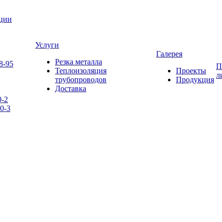
яции
Услуги
Галерея
Резка металла
8-95
П
Теплоизоляция
Проекты
л
трубопроводов
Продукция
Доставка
0-2
0-3