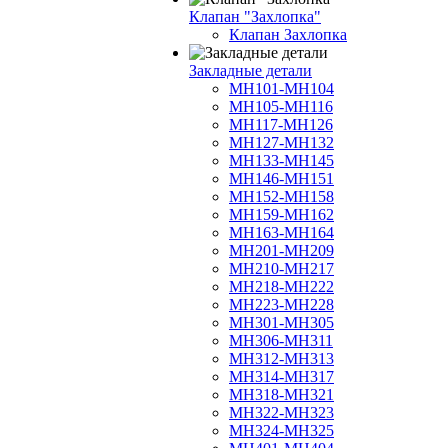
Клапан "Захлопка"
Клапан Захлопка
Закладные детали
МН101-МН104
МН105-МН116
МН117-МН126
МН127-МН132
МН133-МН145
МН146-МН151
МН152-МН158
МН159-МН162
МН163-МН164
МН201-МН209
МН210-МН217
МН218-МН222
МН223-МН228
МН301-МН305
МН306-МН311
МН312-МН313
МН314-МН317
МН318-МН321
МН322-МН323
МН324-МН325