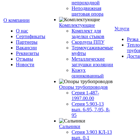
непроходной
Неподвижная
щитовая опора
О компании
Комплектующие
Услуги
О нас
Комплект для
Сертификаты
заделки стыков
Резка
Партнеры
Скорлупа ППУ
Тепло
Вакансии
Термоусаживаемые
трубо
Реквизиты
муфты
Доста
Отзывы
Металлические
Новости
заглушки изоляции
Кожух
оцинкованный
Опоры трубопроводов
Серия 1-487-
1997.00.00
Серия 5.903-13
вып. 6-95, 7-95, 8-
95
Сальники
Серия 3.903 КЛ-13
вып. 0-1