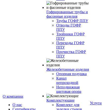
Гофрированные трубы и
фасонные изделия
Трубы ГОФР ППУ
Отводы ГОФР
ППУ
Тройники ГОФР
ППУ
Переходы ГОФР
ППУ
Прочистка ГОФР
ППУ
Железобетонные изделия
Опорная подушка
Канал
непроходной
Неподвижная
щитовая опора
О компании
Комплектующие
Услуги
О нас
Комплект для
Сертификаты
заделки стыков