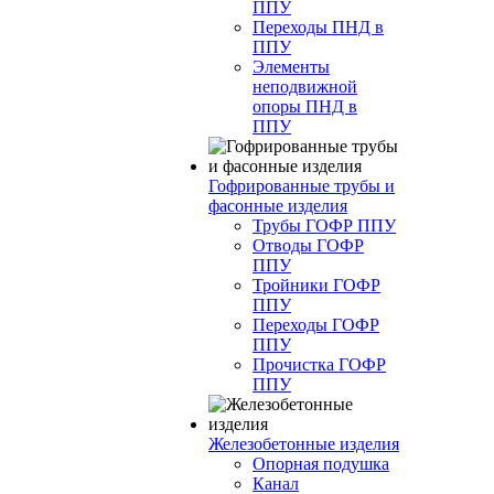
ППУ
Переходы ПНД в
ППУ
Элементы
неподвижной
опоры ПНД в
ППУ
Гофрированные трубы и
фасонные изделия
Трубы ГОФР ППУ
Отводы ГОФР
ППУ
Тройники ГОФР
ППУ
Переходы ГОФР
ППУ
Прочистка ГОФР
ППУ
Железобетонные изделия
Опорная подушка
Канал