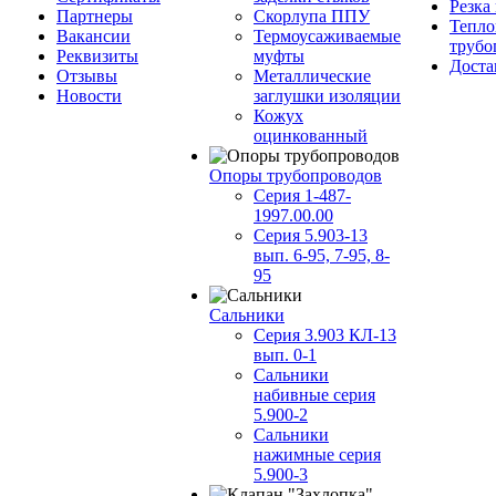
Резка
Партнеры
Скорлупа ППУ
Тепло
Вакансии
Термоусаживаемые
трубо
Реквизиты
муфты
Доста
Отзывы
Металлические
Новости
заглушки изоляции
Кожух
оцинкованный
Опоры трубопроводов
Серия 1-487-
1997.00.00
Серия 5.903-13
вып. 6-95, 7-95, 8-
95
Сальники
Серия 3.903 КЛ-13
вып. 0-1
Сальники
набивные серия
5.900-2
Сальники
нажимные серия
5.900-3