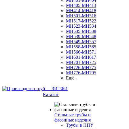
МН401-МН404
МН405-МН413
МН414-МН418
МН501-МН516
МН517-МН522
МН523-МН534
МН535-МН538
МН539-МН548
МН549-МН557
МН558-МН565
МН566-МН571
МН601-МН617
МН701-МН725
МН726-МН775
МН776-МН795
Ещё
Каталог
Стальные трубы и
фасонные изделия
Трубы в ППУ