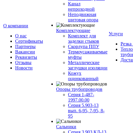
Канал
непроходной
Неподвижная
щитовая опора
О компании
Комплектующие
Услуги
О нас
Комплект для
Сертификаты
заделки стыков
Резка
Партнеры
Скорлупа ППУ
Тепло
Вакансии
Термоусаживаемые
трубо
Реквизиты
муфты
Доста
Отзывы
Металлические
Новости
заглушки изоляции
Кожух
оцинкованный
Опоры трубопроводов
Серия 1-487-
1997.00.00
Серия 5.903-13
вып. 6-95, 7-95, 8-
95
Сальники
Серия 3.903 КЛ-13