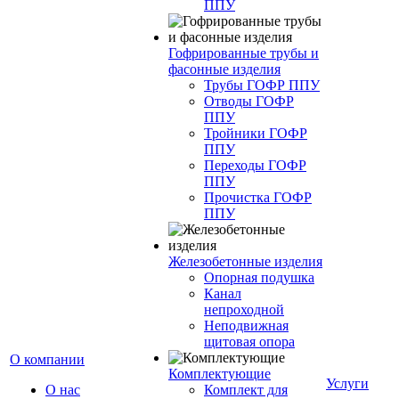
ППУ
Гофрированные трубы и
фасонные изделия
Трубы ГОФР ППУ
Отводы ГОФР
ППУ
Тройники ГОФР
ППУ
Переходы ГОФР
ППУ
Прочистка ГОФР
ППУ
Железобетонные изделия
Опорная подушка
Канал
непроходной
Неподвижная
щитовая опора
О компании
Комплектующие
Услуги
О нас
Комплект для