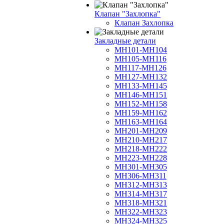
Клапан "Захлопка"
Клапан Захлопка
Закладные детали
МН101-МН104
МН105-МН116
МН117-МН126
МН127-МН132
МН133-МН145
МН146-МН151
МН152-МН158
МН159-МН162
МН163-МН164
МН201-МН209
МН210-МН217
МН218-МН222
МН223-МН228
МН301-МН305
МН306-МН311
МН312-МН313
МН314-МН317
МН318-МН321
МН322-МН323
МН324-МН325