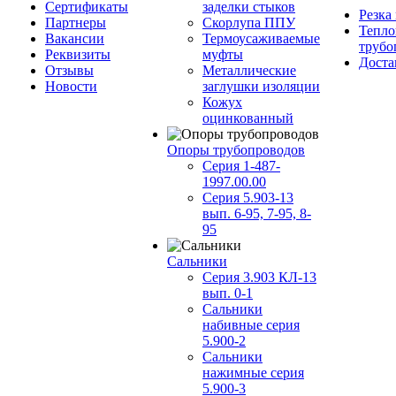
Сертификаты
заделки стыков
Резка
Партнеры
Скорлупа ППУ
Тепло
Вакансии
Термоусаживаемые
трубо
Реквизиты
муфты
Доста
Отзывы
Металлические
Новости
заглушки изоляции
Кожух
оцинкованный
Опоры трубопроводов
Серия 1-487-
1997.00.00
Серия 5.903-13
вып. 6-95, 7-95, 8-
95
Сальники
Серия 3.903 КЛ-13
вып. 0-1
Сальники
набивные серия
5.900-2
Сальники
нажимные серия
5.900-3