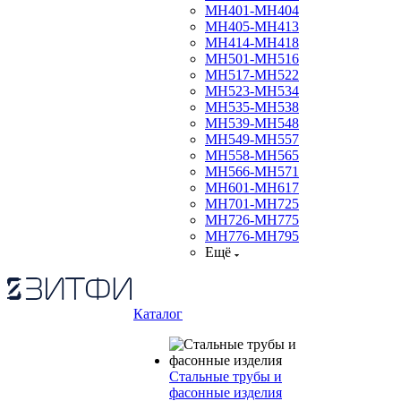
МН401-МН404
МН405-МН413
МН414-МН418
МН501-МН516
МН517-МН522
МН523-МН534
МН535-МН538
МН539-МН548
МН549-МН557
МН558-МН565
МН566-МН571
МН601-МН617
МН701-МН725
МН726-МН775
МН776-МН795
Ещё
Каталог
Стальные трубы и
фасонные изделия