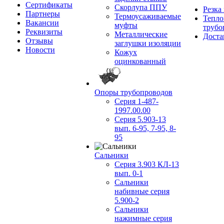
Сертификаты
Скорлупа ППУ
Резка
Партнеры
Термоусаживаемые
Тепло
Вакансии
муфты
трубо
Реквизиты
Металлические
Доста
Отзывы
заглушки изоляции
Новости
Кожух
оцинкованный
Опоры трубопроводов
Серия 1-487-
1997.00.00
Серия 5.903-13
вып. 6-95, 7-95, 8-
95
Сальники
Серия 3.903 КЛ-13
вып. 0-1
Сальники
набивные серия
5.900-2
Сальники
нажимные серия