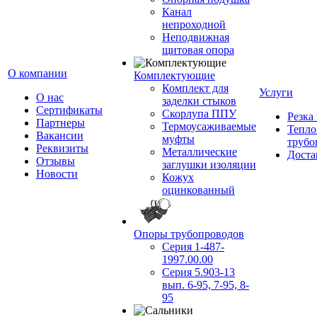
Канал
непроходной
Неподвижная
щитовая опора
О компании
Комплектующие
Комплект для
Услуги
О нас
заделки стыков
Сертификаты
Скорлупа ППУ
Резка
Партнеры
Термоусаживаемые
Тепло
Вакансии
муфты
трубо
Реквизиты
Металлические
Доста
Отзывы
заглушки изоляции
Новости
Кожух
оцинкованный
Опоры трубопроводов
Серия 1-487-
1997.00.00
Серия 5.903-13
вып. 6-95, 7-95, 8-
95