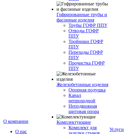
Гофрированные трубы и
фасонные изделия
Трубы ГОФР ППУ
Отводы ГОФР
ППУ
Тройники ГОФР
ППУ
Переходы ГОФР
ППУ
Прочистка ГОФР
ППУ
Железобетонные изделия
Опорная подушка
Канал
непроходной
Неподвижная
щитовая опора
О компании
Комплектующие
Комплект для
Услуги
О нас
заделки стыков