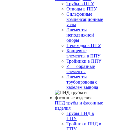
Трубы в ППУ
Отводы в ППУ
Сильфонные
компенсационные
узлы
Элементы
неподвижной
опоры
Переходы в ППУ
Концевые
элементы в ППУ
Тройники в ППУ
Z — образные
элементы
Элементы
трубопровода с
кабелем вывода
ПНД трубы и фасонные
изделия
Трубы ПНД в
ППУ
Тройники ПНД в
ППУ