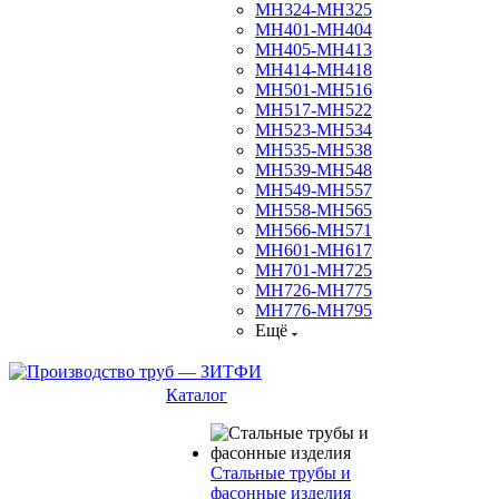
МН324-МН325
МН401-МН404
МН405-МН413
МН414-МН418
МН501-МН516
МН517-МН522
МН523-МН534
МН535-МН538
МН539-МН548
МН549-МН557
МН558-МН565
МН566-МН571
МН601-МН617
МН701-МН725
МН726-МН775
МН776-МН795
Ещё
Каталог
Стальные трубы и
фасонные изделия