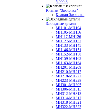
5.900-3
Клапан "Захлопка"
Клапан Захлопка
Закладные детали
МН101-МН104
МН105-МН116
МН117-МН126
МН127-МН132
МН133-МН145
МН146-МН151
МН152-МН158
МН159-МН162
МН163-МН164
МН201-МН209
МН210-МН217
МН218-МН222
МН223-МН228
МН301-МН305
МН306-МН311
МН312-МН313
МН314-МН317
МН318-МН321
МН322-МН323