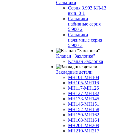
Сальники
Серия 3.903 КЛ-13
вып. 0-1
Сальники
набивные серия
5.900-2
Сальники
нажимные серия
5.900-3
Клапан "Захлопка"
Клапан Захлопка
Закладные детали
МН101-МН104
МН105-МН116
МН117-МН126
МН127-МН132
МН133-МН145
МН146-МН151
МН152-МН158
МН159-МН162
МН163-МН164
МН201-МН209
МН210-МН217